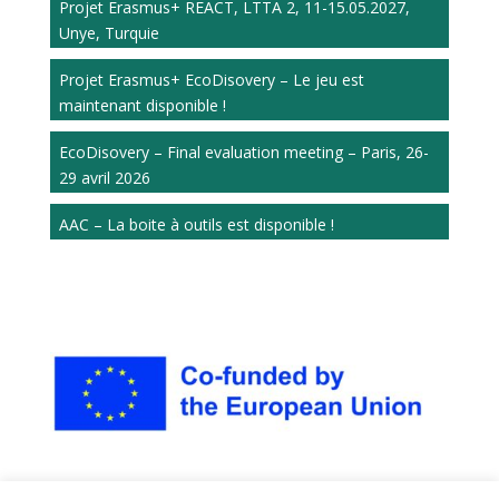
Projet Erasmus+ REACT, LTTA 2, 11-15.05.2027,
Unye, Turquie
Projet Erasmus+ EcoDisovery – Le jeu est
maintenant disponible !
EcoDisovery – Final evaluation meeting – Paris, 26-
29 avril 2026
AAC – La boite à outils est disponible !