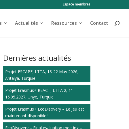
Espace membres
s
Actualités
Ressources
Contact
Dernières actualités
Projet ESCAPE, LTTA, 18-22 May 2026,
Antalya, Turquie
Projet Erasmus+ REACT, LTTA 2, 11-
15.05.2027, Unye, Turquie
Projet Erasmus+ EcoDisovery – Le jeu est
maintenant disponible !
EcoDisovery – Final evaluation meeting –