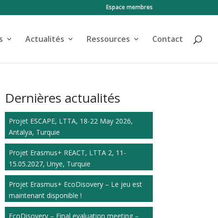
Espace membres
s
Actualités
Ressources
Contact
Dernières actualités
Projet ESCAPE, LTTA, 18-22 May 2026,
Antalya, Turquie
Projet Erasmus+ REACT, LTTA 2, 11-
15.05.2027, Unye, Turquie
Projet Erasmus+ EcoDisovery – Le jeu est
maintenant disponible !
EcoDisovery – Final evaluation meeting –