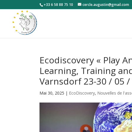
+33 6 58 88 75 10
cercle.augustin@gmail.com
Ecodiscovery « Play A
Learning, Training and
Varnsdorf 23-30 / 05 /
Mai 30, 2025
|
EcoDiscovery
,
Nouvelles de l'ass