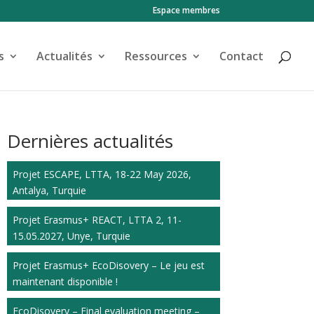
Espace membres
s
Actualités
Ressources
Contact
Dernières actualités
Projet ESCAPE, LTTA, 18-22 May 2026,
Antalya, Turquie
Projet Erasmus+ REACT, LTTA 2, 11-
15.05.2027, Unye, Turquie
Projet Erasmus+ EcoDisovery – Le jeu est
maintenant disponible !
EcoDisovery – Final evaluation meeting –