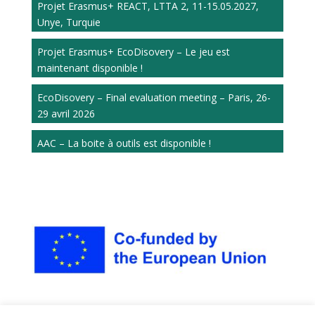
Projet Erasmus+ REACT, LTTA 2, 11-15.05.2027,
Unye, Turquie
Projet Erasmus+ EcoDisovery – Le jeu est
maintenant disponible !
EcoDisovery – Final evaluation meeting – Paris, 26-
29 avril 2026
AAC – La boite à outils est disponible !