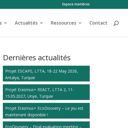
Espace membres
s
Actualités
Ressources
Contact
Dernières actualités
Projet ESCAPE, LTTA, 18-22 May 2026,
Antalya, Turquie
Projet Erasmus+ REACT, LTTA 2, 11-
15.05.2027, Unye, Turquie
Projet Erasmus+ EcoDisovery – Le jeu est
maintenant disponible !
EcoDisovery – Final evaluation meeting –