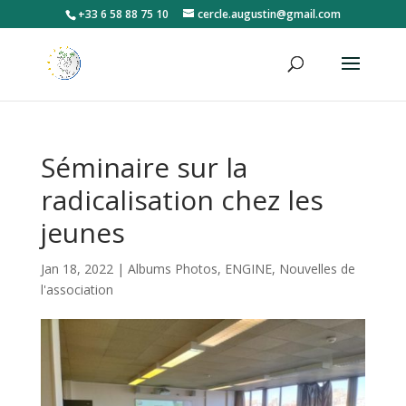
+33 6 58 88 75 10
cercle.augustin@gmail.com
Séminaire sur la
radicalisation chez les
jeunes
Jan 18, 2022
|
Albums Photos
,
ENGINE
,
Nouvelles de
l'association