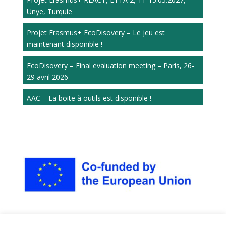
Unye, Turquie
Projet Erasmus+ EcoDisovery – Le jeu est
maintenant disponible !
EcoDisovery – Final evaluation meeting – Paris, 26-
29 avril 2026
AAC – La boite à outils est disponible !