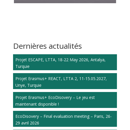
Dernières actualités
Projet ESCAPE, LTTA, 18-22 May 2026, Antalya,
Turquie
Projet Erasmus+ REACT, LTTA 2, 11-15.05.2027,
Unye, Turquie
Projet Erasmus+ EcoDisovery – Le jeu est
maintenant disponible !
EcoDisovery – Final evaluation meeting – Paris, 26-
29 avril 2026